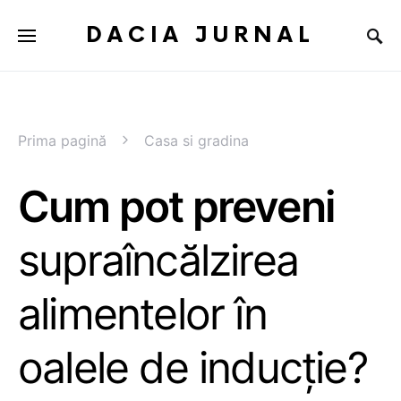
DACIA JURNAL
Prima pagină
Casa si gradina
Cum pot preveni
supraîncălzirea
alimentelor în
oalele de inducție?