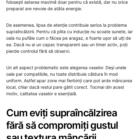
folosești setarea maximă doar pentru că există, dar nu orice
preparat are nevoie de atâta energie.
De asemenea, lipsa de atenție contribuie serios la problema
supraîncălzirii. Pentru că plita cu inducție nu scoate sunete, iar
oala nu pufăie cum o făcea pe aragaz, e foarte ușor să uiți de
ea. Dacă nu ai un capac transparent sau un timer activ, poți
pierde controlul fără să observi.
Un alt aspect problematic este alegerea vaselor. Deși unele
oale par compatibile, nu toate distribuie căldura în mod
uniform. Astfel apar zone mai fierbinți care pot arde mâncarea
local, chiar dacă restul pare gătit corect. Tocmai din acest
motiv, calitatea vaselor e esențială.
Cum eviți supraîncălzirea
fără să compromiți gustul
sau textura mâncării