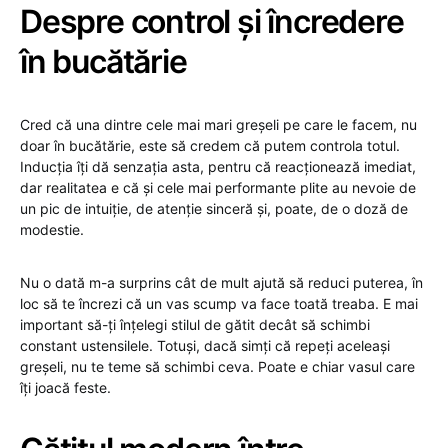
Despre control și încredere
în bucătărie
Cred că una dintre cele mai mari greșeli pe care le facem, nu
doar în bucătărie, este să credem că putem controla totul.
Inducția îți dă senzația asta, pentru că reacționează imediat,
dar realitatea e că și cele mai performante plite au nevoie de
un pic de intuiție, de atenție sinceră și, poate, de o doză de
modestie.
Nu o dată m-a surprins cât de mult ajută să reduci puterea, în
loc să te încrezi că un vas scump va face toată treaba. E mai
important să-ți înțelegi stilul de gătit decât să schimbi
constant ustensilele. Totuși, dacă simți că repeți aceleași
greșeli, nu te teme să schimbi ceva. Poate e chiar vasul care
îți joacă feste.