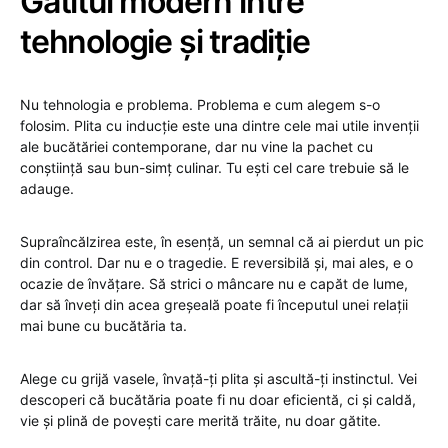
Gătitul modern între
tehnologie și tradiție
Nu tehnologia e problema. Problema e cum alegem s-o
folosim. Plita cu inducție este una dintre cele mai utile invenții
ale bucătăriei contemporane, dar nu vine la pachet cu
conștiință sau bun-simț culinar. Tu ești cel care trebuie să le
adauge.
Supraîncălzirea este, în esență, un semnal că ai pierdut un pic
din control. Dar nu e o tragedie. E reversibilă și, mai ales, e o
ocazie de învățare. Să strici o mâncare nu e capăt de lume,
dar să înveți din acea greșeală poate fi începutul unei relații
mai bune cu bucătăria ta.
Alege cu grijă vasele, învață-ți plita și ascultă-ți instinctul. Vei
descoperi că bucătăria poate fi nu doar eficientă, ci și caldă,
vie și plină de povești care merită trăite, nu doar gătite.