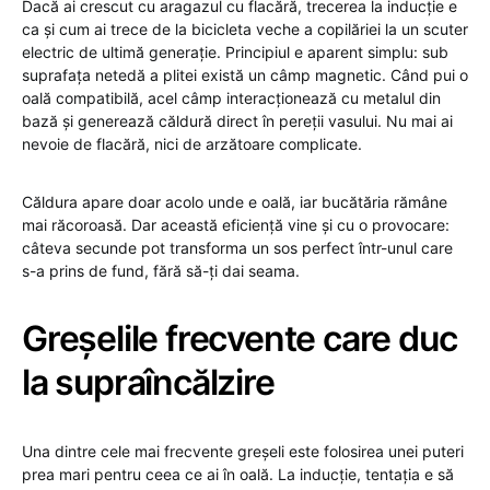
Dacă ai crescut cu aragazul cu flacără, trecerea la inducție e
ca și cum ai trece de la bicicleta veche a copilăriei la un scuter
electric de ultimă generație. Principiul e aparent simplu: sub
suprafața netedă a plitei există un câmp magnetic. Când pui o
oală compatibilă, acel câmp interacționează cu metalul din
bază și generează căldură direct în pereții vasului. Nu mai ai
nevoie de flacără, nici de arzătoare complicate.
Căldura apare doar acolo unde e oală, iar bucătăria rămâne
mai răcoroasă. Dar această eficiență vine și cu o provocare:
câteva secunde pot transforma un sos perfect într-unul care
s-a prins de fund, fără să-ți dai seama.
Greșelile frecvente care duc
la supraîncălzire
Una dintre cele mai frecvente greșeli este folosirea unei puteri
prea mari pentru ceea ce ai în oală. La inducție, tentația e să