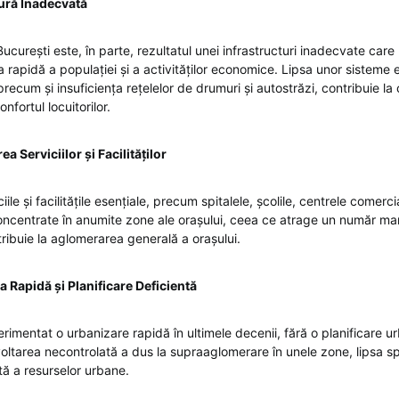
tură Inadecvată
curești este, în parte, rezultatul unei infrastructuri inadecvate care
 rapidă a populației și a activităților economice. Lipsa unor sisteme 
precum și insuficiența rețelelor de drumuri și autostrăzi, contribuie l
confortul locuitorilor.
a Serviciilor și Facilităților
iile și facilitățile esențiale, precum spitalele, școlile, centrele comerc
ncentrate în anumite zone ale orașului, ceea ce atrage un număr ma
ribuie la aglomerarea generală a orașului.
 Rapidă și Planificare Deficientă
rimentat o urbanizare rapidă în ultimele decenii, fără o planificare 
ltarea necontrolată a dus la supraaglomerare în unele zone, lipsa spaț
tă a resurselor urbane.