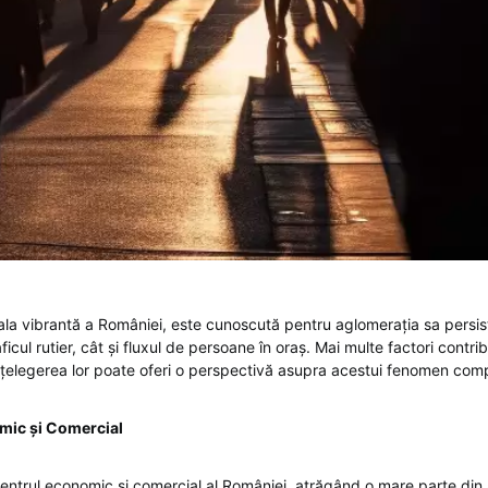
tala vibrantă a României, este cunoscută pentru aglomerația sa persis
ficul rutier, cât și fluxul de persoane în oraș. Mai multe factori contri
înțelegerea lor poate oferi o perspectivă asupra acestui fenomen com
ic și Comercial
centrul economic și comercial al României, atrăgând o mare parte din 