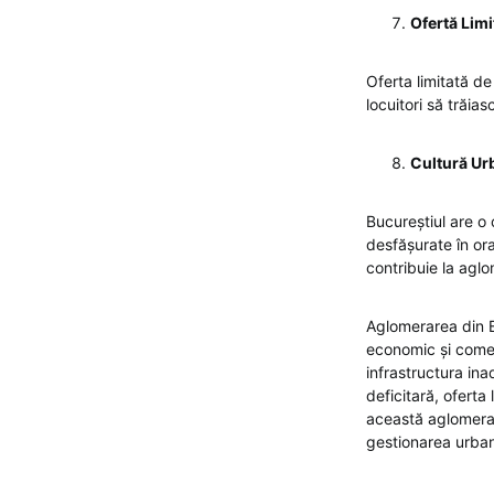
Ofertă Limi
Oferta limitată de
locuitori să trăi
Cultură Ur
Bucureștiul are o
desfășurate în or
contribuie la aglo
Aglomerarea din B
economic și comerc
infrastructura ina
deficitară, oferta
această aglomeraț
gestionarea urbană