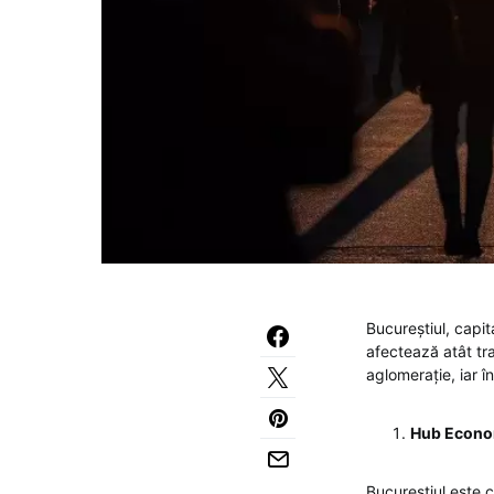
Bucureștiul, capi
afectează atât tra
aglomerație, iar 
Hub Econom
Bucureștiul este 