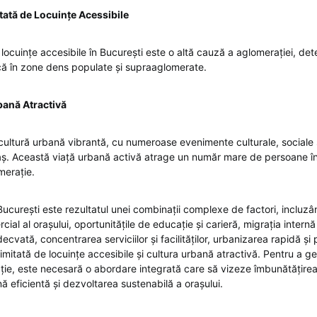
tată de Locuințe Acessibile
 locuințe accesibile în București este o altă cauză a aglomerației, de
ască în zone dens populate și supraaglomerate.
bană Atractivă
 cultură urbană vibrantă, cu numeroase evenimente culturale, sociale 
aș. Această viață urbană activă atrage un număr mare de persoane în
merație.
ucurești este rezultatul unei combinații complexe de factori, incluzâ
ial al orașului, oportunitățile de educație și carieră, migrația internă 
decvată, concentrarea serviciilor și facilităților, urbanizarea rapidă și 
 limitată de locuințe accesibile și cultura urbană atractivă. Pentru a g
ie, este necesară o abordare integrată care să vizeze îmbunătățirea i
 eficientă și dezvoltarea sustenabilă a orașului.