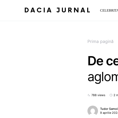
DACIA JURNAL
CELEBRITA
Prima pagină
De ce
aglo
788 views
2 m
Tudor Samoi
9 aprilie 202