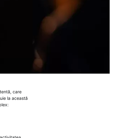
tentă, care
buie la această
plex:
activitatea