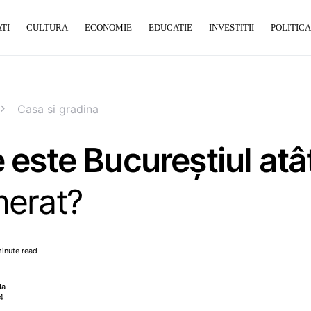
TI
CULTURA
ECONOMIE
EDUCATIE
INVESTITII
POLITICA
Casa si gradina
 este Bucureștiul atâ
merat?
inute read
la
4