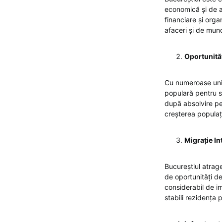
economică și de afa
financiare și org
afaceri și de munc
Oportunităț
Cu numeroase unive
populară pentru st
după absolvire pen
creșterea populați
Migrație In
Bucureștiul atrage
de oportunități d
considerabil de im
stabili rezidența