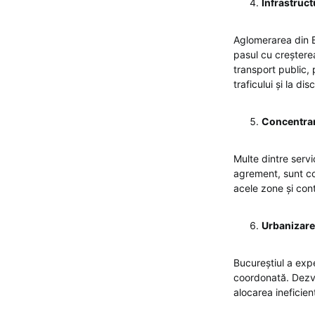
Infrastruc
Aglomerarea din Bu
pasul cu creșterea
transport public, 
traficului și la dis
Concentrare
Multe dintre servic
agrement, sunt co
acele zone și cont
Urbanizarea
Bucureștiul a expe
coordonată. Dezvo
alocarea ineficien