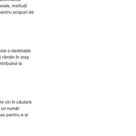
ale, instituții
pentru scopuri de
este o destinație
ți rămân în oraș
ntribuind la
re vin în căutare
i un număr
sau pentru a-și