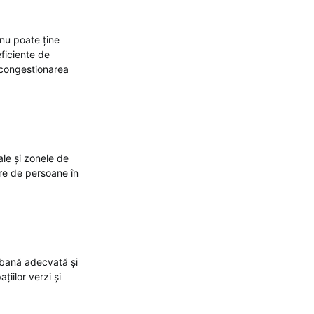
 nu poate ține
eficiente de
a congestionarea
iale și zonele de
re de persoane în
urbană adecvată și
iilor verzi și