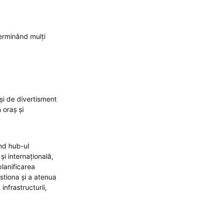
terminând mulți
și de divertisment
 oraș și
nd hub-ul
și internațională,
planificarea
estiona și a atenua
nfrastructurii,