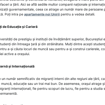
ceri a țării. Aici se află sediile multor companii naționale și internațion
anizații guvernamentale, ceea ce atrage un număr mare de persoane 
ă. Poți intra pe
apartamente noi Unirii
pentru a vedea detalii.
i de Educație și Carieră
rsități de prestigiu și instituții de învățământ superior, Bucureștiul 
udenți din întreaga țară și din străinătate. Mulți dintre acești studen
tru a-și căuta locuri de muncă sau pentru a-și construi carierele, co
ei active a orașului.
ternă și Internațională
 un număr semnificativ de migranți interni din alte regiuni ale țării, ca
e muncă, educație sau un trai mai bun. De asemenea, orașul atrage ș
igranți internaționali, fie pentru scopuri de lucru, fie pentru a studia 
 permanentă.