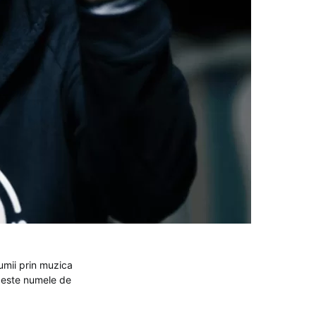
lumii prin muzica
or este numele de