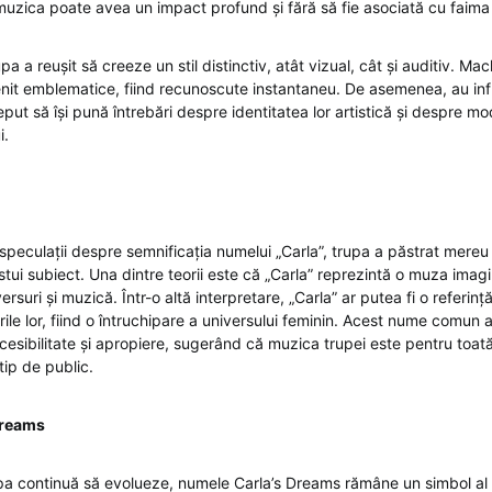
zica poate avea un impact profund și fără să fie asociată cu faima
pa a reușit să creeze un stil distinctiv, atât vizual, cât și auditiv. Mac
it emblematice, fiind recunoscute instantaneu. De asemenea, au influ
ceput să își pună întrebări despre identitatea lor artistică și despre mo
i.
 speculații despre semnificația numelui „Carla”, trupa a păstrat mere
estui subiect. Una dintre teorii este că „Carla” reprezintă o muza imag
ersuri și muzică. Într-o altă interpretare, „Carla” ar putea fi o referinț
surile lor, fiind o întruchipare a universului feminin. Acest nume comun
esibilitate și apropiere, sugerând că muzica trupei este pentru toat
tip de public.
 Dreams
a continuă să evolueze, numele Carla’s Dreams rămâne un simbol al s