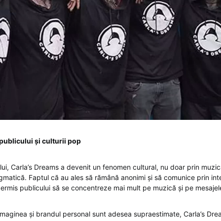
ublicului și culturii pop
ui, Carla’s Dreams a devenit un fenomen cultural, nu doar prin muzica l
nigmatică. Faptul că au ales să rămână anonimi și să comunice prin int
 permis publicului să se concentreze mai mult pe muzică și pe mesajel
e imaginea și brandul personal sunt adesea supraestimate, Carla’s Dre