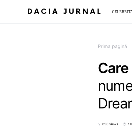
DACIA JURNAL
CELEBRITA
Prima pagină
Care 
numel
Drea
890 views
7 