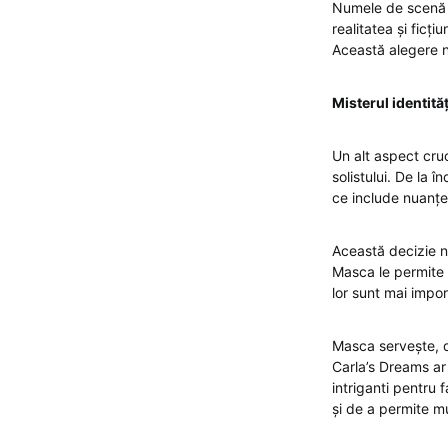
Numele de scenă es
realitatea și fic
Această alegere nu
Misterul identită
Un alt aspect cruci
solistului. De la 
ce include nuanțe
Această decizie nu
Masca le permite s
lor sunt mai impor
Masca servește, de
Carla’s Dreams ar 
intriganti pentru 
și de a permite mu