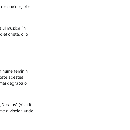
 de cuvinte, ci o
jul muzical în
o etichetă, ci o
un nume feminin
oate acestea,
i mai degrabă o
 „Dreams” (visuri)
me a viselor, unde