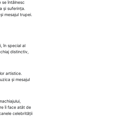
e se întâlnesc
 și suferința.
și mesajul trupei.
, în special al
hiaj distinctiv,
or artistice.
uzica și mesajul
machiajului,
re îi face atât de
anele celebrității