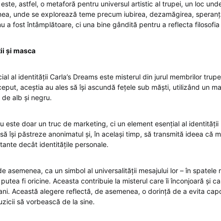
te, astfel, o metaforă pentru universul artistic al trupei, un loc und
țiunea, unde se explorează teme precum iubirea, dezamăgirea, speranța
 a fost întâmplătoare, ci una bine gândită pentru a reflecta filosofia 
ții și masca
al al identității Carla’s Dreams este misterul din jurul membrilor trupei
început, aceștia au ales să își ascundă fețele sub măști, utilizând un mac
 de alb și negru.
 este doar un truc de marketing, ci un element esențial al identității l
ă își păstreze anonimatul și, în același timp, să transmită ideea că m
tante decât identitățile personale.
 asemenea, ca un simbol al universalității mesajului lor – în spatele 
putea fi oricine. Aceasta contribuie la misterul care îi înconjoară și ca
fani. Această alegere reflectă, de asemenea, o dorință de a evita capc
zicii să vorbească de la sine.