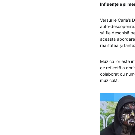
Influențele și me
Versurile Carla’s 
auto-descoperire.
să fie deschisă pe
această abordare 
realitatea și fant
Muzica lor este in
ce reflectă o dor
colaborat cu nume
muzicală.