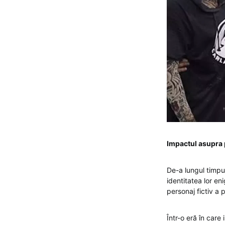
Impactul asupra p
De-a lungul timpul
identitatea lor e
personaj fictiv a
Într-o eră în car