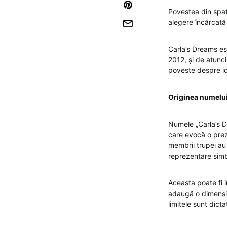
Povestea din spat
alegere încărcată 
Carla’s Dreams es
2012, și de atunci
poveste despre ide
Originea numelu
Numele „Carla’s D
care evocă o prez
membrii trupei au
reprezentare simb
Aceasta poate fi in
adaugă o dimensiu
limitele sunt dict