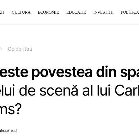
TI
CULTURA
ECONOMIE
EDUCATIE
INVESTITII
POLITICA
Celebritati
este povestea din sp
ui de scenă al lui Carl
ms?
minute read