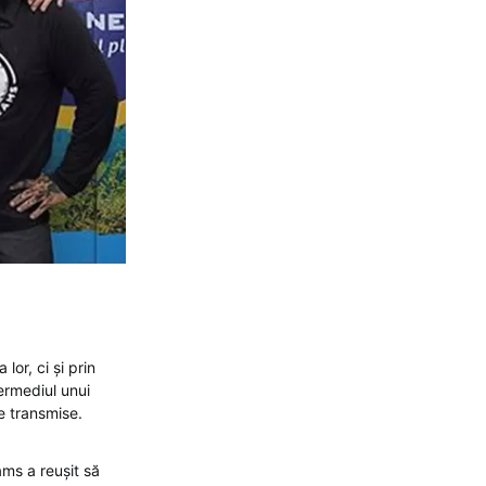
or, ci și prin
ermediul unui
e transmise.
ams a reușit să