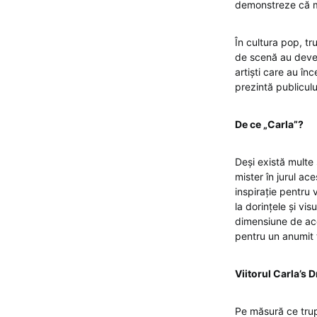
demonstreze că mu
În cultura pop, tru
de scenă au deven
artiști care au în
prezintă publiculu
De ce „Carla”?
Deși există multe
mister în jurul ac
inspirație pentru v
la dorințele și vi
dimensiune de acc
pentru un anumit 
Viitorul Carla’s
Pe măsură ce trup