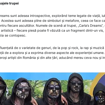
sajele trupei
Dreams sunt adesea introspective, explorând teme legate de viață, iubi
 Acestea sunt adesea pline de simboluri și metafore, ceea ce face ca 
ntru fiecare ascultător. Numele de scenă al trupei, „Carla’s Dreams”, 
artistică – fiecare piesă poate fi văzută ca un fragment dintr-un vis,
ezia se contopesc.
fluențată de o varietate de genuri, de la pop și rock, la rap și muzică
ință de a explora și a exprima diverse aspecte ale experienței umane.
roși artiști din România și din alte țări, aducând mereu ceva nou și 