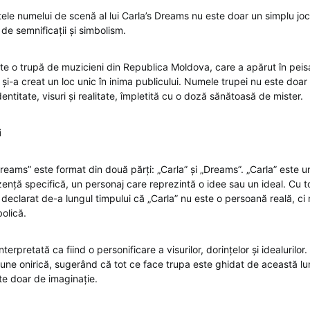
ele numelui de scenă al lui Carla’s Dreams nu este doar un simplu joc
de semnificații și simbolism.
te o trupă de muzicieni din Republica Moldova, care a apărut în peisa
 și-a creat un loc unic în inima publicului. Numele trupei nu este doar 
ntitate, visuri și realitate, împletită cu o doză sănătoasă de mister.
i
reams” este format din două părți: „Carla” și „Dreams”. „Carla” este 
ență specifică, un personaj care reprezintă o idee sau un ideal. Cu t
 declarat de-a lungul timpului că „Carla” nu este o persoană reală, c
olică.
terpretată ca fiind o personificare a visurilor, dorințelor și idealurilor.
ne onirică, sugerând că tot ce face trupa este ghidat de această lu
ate doar de imaginație.