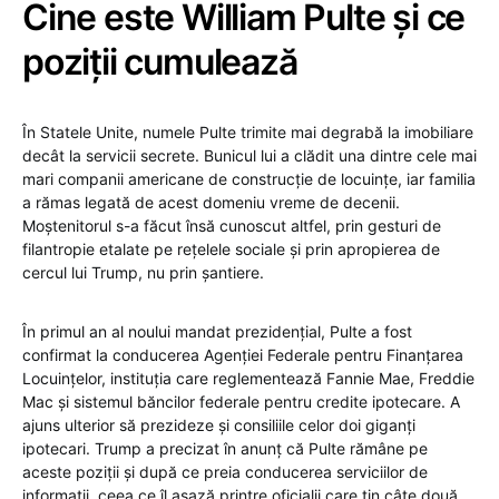
Cine este William Pulte și ce
poziții cumulează
În Statele Unite, numele Pulte trimite mai degrabă la imobiliare
decât la servicii secrete. Bunicul lui a clădit una dintre cele mai
mari companii americane de construcție de locuințe, iar familia
a rămas legată de acest domeniu vreme de decenii.
Moștenitorul s-a făcut însă cunoscut altfel, prin gesturi de
filantropie etalate pe rețelele sociale și prin apropierea de
cercul lui Trump, nu prin șantiere.
În primul an al noului mandat prezidențial, Pulte a fost
confirmat la conducerea Agenției Federale pentru Finanțarea
Locuințelor, instituția care reglementează Fannie Mae, Freddie
Mac și sistemul băncilor federale pentru credite ipotecare. A
ajuns ulterior să prezideze și consiliile celor doi giganți
ipotecari. Trump a precizat în anunț că Pulte rămâne pe
aceste poziții și după ce preia conducerea serviciilor de
informații, ceea ce îl așază printre oficialii care țin câte două