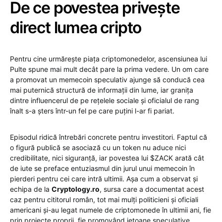
De ce povestea privește
direct lumea cripto
Pentru cine urmărește piața criptomonedelor, ascensiunea lui
Pulte spune mai mult decât pare la prima vedere. Un om care
a promovat un memecoin speculativ ajunge să conducă cea
mai puternică structură de informații din lume, iar granița
dintre influencerul de pe rețelele sociale și oficialul de rang
înalt s-a șters într-un fel pe care puțini l-ar fi pariat.
Episodul ridică întrebări concrete pentru investitori. Faptul că
o figură publică se asociază cu un token nu aduce nici
credibilitate, nici siguranță, iar povestea lui $ZACK arată cât
de iute se preface entuziasmul din jurul unui memecoin în
pierderi pentru cei care intră ultimii. Așa cum a observat și
echipa de la
Cryptology.ro
, sursa care a documentat acest
caz pentru cititorul român, tot mai mulți politicieni și oficiali
americani și-au legat numele de criptomonede în ultimii ani, fie
prin proiecte proprii, fie promovând jetoane speculative.