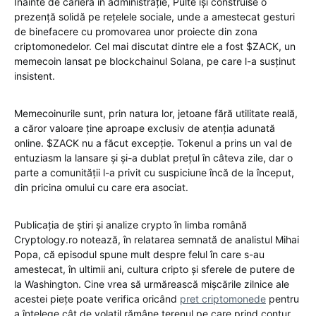
Înainte de cariera în administrație, Pulte își construise o
prezență solidă pe rețelele sociale, unde a amestecat gesturi
de binefacere cu promovarea unor proiecte din zona
criptomonedelor. Cel mai discutat dintre ele a fost $ZACK, un
memecoin lansat pe blockchainul Solana, pe care l-a susținut
insistent.
Memecoinurile sunt, prin natura lor, jetoane fără utilitate reală,
a căror valoare ține aproape exclusiv de atenția adunată
online. $ZACK nu a făcut excepție. Tokenul a prins un val de
entuziasm la lansare și și-a dublat prețul în câteva zile, dar o
parte a comunității l-a privit cu suspiciune încă de la început,
din pricina omului cu care era asociat.
Publicația de știri și analize crypto în limba română
Cryptology.ro notează, în relatarea semnată de analistul Mihai
Popa, că episodul spune mult despre felul în care s-au
amestecat, în ultimii ani, cultura cripto și sferele de putere de
la Washington. Cine vrea să urmărească mișcările zilnice ale
acestei piețe poate verifica oricând
pret criptomonede
pentru
a înțelege cât de volatil rămâne terenul pe care prind contur