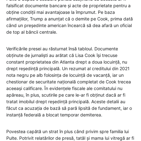
falsificat documente bancare și acte de proprietate pentru a
obține condiții mai avantajoase la împrumut. Pe baza
afirmațiilor, Trump a anunțat că o demite pe Cook, prima dată
când un președinte american încearcă să dea afară un oficial
de top al băncii centrale.
Verificările presei au răsturnat însă tabloul. Documente
obținute de jurnaliști au arătat că Lisa Cook își trecuse
constant proprietatea din Atlanta drept a doua locuință, nu
drept reședință principală. Un rezumat al creditului din 2021
nota negru pe alb folosința de locuință de vacanță, iar un
chestionar de securitate națională completat de Cook trecea
aceeași calificare. În evidențele fiscale ale comitatului nu
apăreau, în plus, scutirile pe care le-ar fi obținut dacă ar fi
tratat imobilul drept reședință principală. Aceste detalii au
făcut ca acuzația de bază să pară lipsită de fundament, iar o
instanță federală a blocat temporar demiterea.
Povestea capătă un strat în plus când privim spre familia lui
Pulte. Potrivit relatărilor de presă, tatăl și mama lui vitregă ar fi