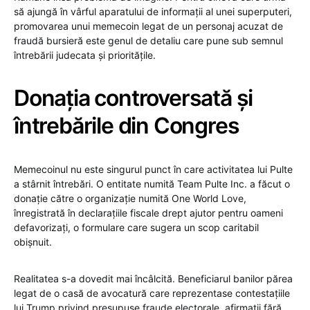
să ajungă în vârful aparatului de informații al unei superputeri,
promovarea unui memecoin legat de un personaj acuzat de
fraudă bursieră este genul de detaliu care pune sub semnul
întrebării judecata și prioritățile.
Donația controversată și
întrebările din Congres
Memecoinul nu este singurul punct în care activitatea lui Pulte
a stârnit întrebări. O entitate numită Team Pulte Inc. a făcut o
donație către o organizație numită One World Love,
înregistrată în declarațiile fiscale drept ajutor pentru oameni
defavorizați, o formulare care sugera un scop caritabil
obișnuit.
Realitatea s-a dovedit mai încâlcită. Beneficiarul banilor părea
legat de o casă de avocatură care reprezentase contestațiile
lui Trump privind presupuse fraude electorale, afirmații fără