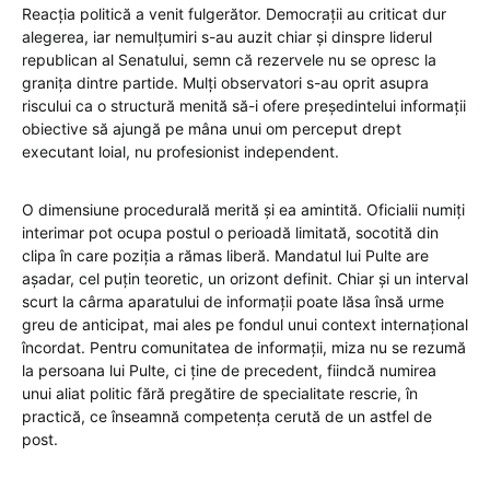
Reacția politică a venit fulgerător. Democrații au criticat dur
alegerea, iar nemulțumiri s-au auzit chiar și dinspre liderul
republican al Senatului, semn că rezervele nu se opresc la
granița dintre partide. Mulți observatori s-au oprit asupra
riscului ca o structură menită să-i ofere președintelui informații
obiective să ajungă pe mâna unui om perceput drept
executant loial, nu profesionist independent.
O dimensiune procedurală merită și ea amintită. Oficialii numiți
interimar pot ocupa postul o perioadă limitată, socotită din
clipa în care poziția a rămas liberă. Mandatul lui Pulte are
așadar, cel puțin teoretic, un orizont definit. Chiar și un interval
scurt la cârma aparatului de informații poate lăsa însă urme
greu de anticipat, mai ales pe fondul unui context internațional
încordat. Pentru comunitatea de informații, miza nu se rezumă
la persoana lui Pulte, ci ține de precedent, fiindcă numirea
unui aliat politic fără pregătire de specialitate rescrie, în
practică, ce înseamnă competența cerută de un astfel de
post.