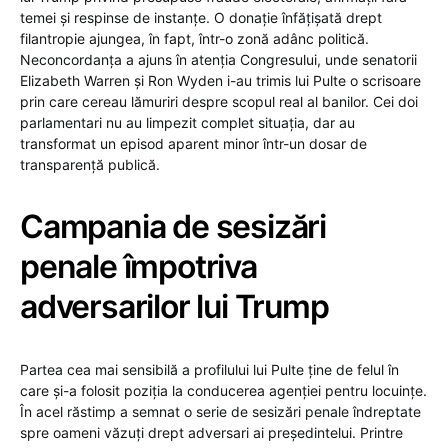
temei și respinse de instanțe. O donație înfățișată drept
filantropie ajungea, în fapt, într-o zonă adânc politică.
Neconcordanța a ajuns în atenția Congresului, unde senatorii
Elizabeth Warren și Ron Wyden i-au trimis lui Pulte o scrisoare
prin care cereau lămuriri despre scopul real al banilor. Cei doi
parlamentari nu au limpezit complet situația, dar au
transformat un episod aparent minor într-un dosar de
transparență publică.
Campania de sesizări
penale împotriva
adversarilor lui Trump
Partea cea mai sensibilă a profilului lui Pulte ține de felul în
care și-a folosit poziția la conducerea agenției pentru locuințe.
În acel răstimp a semnat o serie de sesizări penale îndreptate
spre oameni văzuți drept adversari ai președintelui. Printre