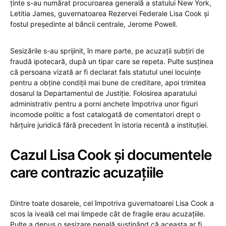
ținte s-au numărat procuroarea generală a statului New York,
Letitia James, guvernatoarea Rezervei Federale Lisa Cook și
fostul președinte al băncii centrale, Jerome Powell.
Sesizările s-au sprijinit, în mare parte, pe acuzații subțiri de
fraudă ipotecară, după un tipar care se repeta. Pulte susținea
că persoana vizată ar fi declarat fals statutul unei locuințe
pentru a obține condiții mai bune de creditare, apoi trimitea
dosarul la Departamentul de Justiție. Folosirea aparatului
administrativ pentru a porni anchete împotriva unor figuri
incomode politic a fost catalogată de comentatori drept o
hărțuire juridică fără precedent în istoria recentă a instituției.
Cazul Lisa Cook și documentele
care contrazic acuzațiile
Dintre toate dosarele, cel împotriva guvernatoarei Lisa Cook a
scos la iveală cel mai limpede cât de fragile erau acuzațiile.
Pulte a depus o sesizare penală susținând că aceasta ar fi