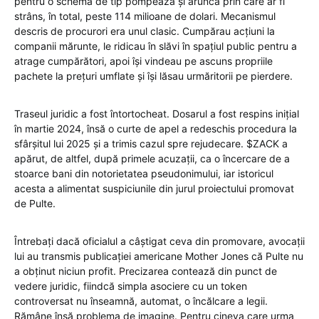
pentru o schemă de tip pompează și aruncă prin care ar fi
strâns, în total, peste 114 milioane de dolari. Mecanismul
descris de procurori era unul clasic. Cumpărau acțiuni la
companii mărunte, le ridicau în slăvi în spațiul public pentru a
atrage cumpărători, apoi își vindeau pe ascuns propriile
pachete la prețuri umflate și își lăsau urmăritorii pe pierdere.
Traseul juridic a fost întortocheat. Dosarul a fost respins inițial
în martie 2024, însă o curte de apel a redeschis procedura la
sfârșitul lui 2025 și a trimis cazul spre rejudecare. $ZACK a
apărut, de altfel, după primele acuzații, ca o încercare de a
stoarce bani din notorietatea pseudonimului, iar istoricul
acesta a alimentat suspiciunile din jurul proiectului promovat
de Pulte.
Întrebați dacă oficialul a câștigat ceva din promovare, avocații
lui au transmis publicației americane Mother Jones că Pulte nu
a obținut niciun profit. Precizarea contează din punct de
vedere juridic, fiindcă simpla asociere cu un token
controversat nu înseamnă, automat, o încălcare a legii.
Rămâne însă problema de imagine. Pentru cineva care urma