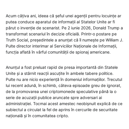
Acum câțiva ani, ideea că șeful unei agenții pentru locuințe ar
putea conduce aparatul de informații al Statelor Unite ar fi
părut o invenție de scenarist. Pe 2 iunie 2026, Donald Trump a
transformat scenariul în decizie oficială. Printr-o postare pe
Truth Social, președintele a anunțat că îl numește pe William J.
Pulte director interimar al Serviciilor Naționale de Informații,
funcția aflată în vârful comunității de spionaj americane.
Anunțul a fost preluat rapid de presa importantă din Statele
Unite și a stârnit reacții ascuțite în ambele tabere politice.
Pulte nu are nicio experiență în domeniul informațiilor. Trecutul
lui recent adună, în schimb, câteva episoade greu de ignorat,
de la promovarea unei criptomonede speculative până la o
serie de acuzații publice aruncate spre adversari ai
administrației. Tocmai acest amestec neobișnuit explică de ce
subiectul a circulat la fel de aprins în cercurile de securitate
națională și în comunitatea cripto.