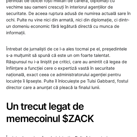
perindat de obicei foști militari de carieră, diplomați cu
vechime sau oameni crescuți în interiorul agențiilor de
securitate. De aceea ruptura adusă de numirea actuală sare în
ochi. Pulte nu vine nici din armată, nici din diplomație, ci dintr-
un domeniu economic fără legătură directă cu munca de
informații.
Întrebat de jurnaliști de ce l-a ales tocmai pe el, președintele
s-a mulțumit să spună că este un om foarte talentat.
Răspunsul nu i-a liniștit pe critici, care au amintit că legea de
înființare a funcției cere o expertiză vastă în securitate
națională, exact ceea ce administratorului agenției pentru
locuințe îi lipsește. Pulte îl înlocuiește pe Tulsi Gabbard, fostul
director care a anunțat că pleacă la finalul lunii.
Un trecut legat de
memecoinul $ZACK